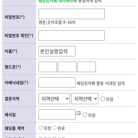
웨딩킹카페 네이버ID
와 동일하게 입력
비밀번호(*)
영문,숫자조합 8~16자
비밀번호 확인(*)
이름(*)
핸드폰(*)
카페닉네임(*)
웨딩킹카페 활동 닉네임 입력
결혼지역
미정
예식일
미정
웨딩홀 계약
미정
완료